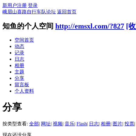
新用户注册
登录
峨眉山喜路自行车队论坛
返回首页
知鱼的个人空间
http://emsxl.com/?827
[收
空间首页
动态
记录
日志
相册
主题
分享
留言板
个人资料
分享
按类型查看:
全部
|
网址
|
视频
|
音乐
|
Flash
|
日志
|
相册
|
图片
|
投票
|
现在还没分享