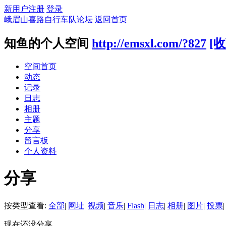
新用户注册
登录
峨眉山喜路自行车队论坛
返回首页
知鱼的个人空间
http://emsxl.com/?827
[收
空间首页
动态
记录
日志
相册
主题
分享
留言板
个人资料
分享
按类型查看:
全部
|
网址
|
视频
|
音乐
|
Flash
|
日志
|
相册
|
图片
|
投票
|
现在还没分享