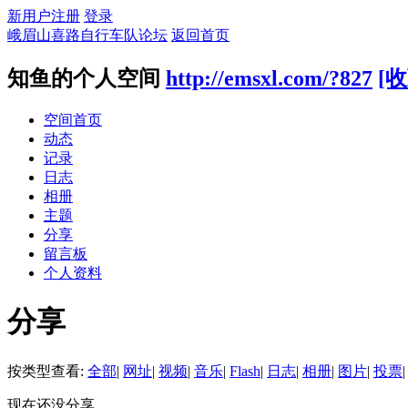
新用户注册
登录
峨眉山喜路自行车队论坛
返回首页
知鱼的个人空间
http://emsxl.com/?827
[收
空间首页
动态
记录
日志
相册
主题
分享
留言板
个人资料
分享
按类型查看:
全部
|
网址
|
视频
|
音乐
|
Flash
|
日志
|
相册
|
图片
|
投票
|
现在还没分享