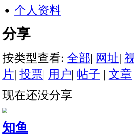
个人资料
分享
按类型查看:
全部
|
网址
|
片
|
投票
|
用户
|
帖子
|
文章
现在还没分享
知鱼