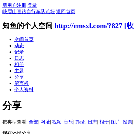
新用户注册
登录
峨眉山喜路自行车队论坛
返回首页
知鱼的个人空间
http://emsxl.com/?827
[收
空间首页
动态
记录
日志
相册
主题
分享
留言板
个人资料
分享
按类型查看:
全部
|
网址
|
视频
|
音乐
|
Flash
|
日志
|
相册
|
图片
|
投票
|
现在还没分享