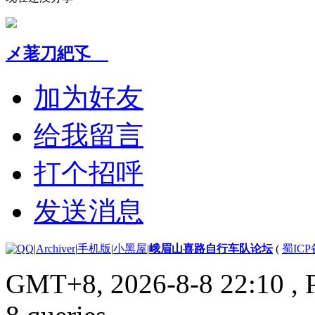
メ荖刀紦孓ゞ
加为好友
给我留言
打个招呼
发送消息
|
Archiver
|
手机版
|
小黑屋
|
峨眉山喜路自行车队论坛
(
蜀ICP备
GMT+8, 2026-8-8 22:10
, 