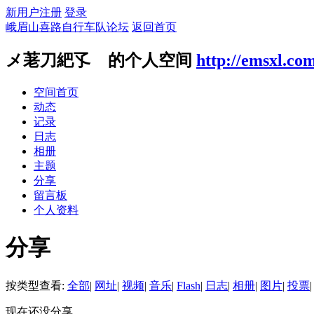
新用户注册
登录
峨眉山喜路自行车队论坛
返回首页
メ荖刀紦孓ゞ的个人空间
http://emsxl.co
空间首页
动态
记录
日志
相册
主题
分享
留言板
个人资料
分享
按类型查看:
全部
|
网址
|
视频
|
音乐
|
Flash
|
日志
|
相册
|
图片
|
投票
|
现在还没分享