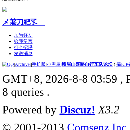
メ荖刀紦孓ゞ
加为好友
给我留言
打个招呼
发送消息
|
Archiver
|
手机版
|
小黑屋
|
峨眉山喜路自行车队论坛
(
蜀ICP备
GMT+8, 2026-8-8 03:59
, 
8 queries .
Powered by
Discuz!
X3.2
© 2001-2013
Comsenz Inc.