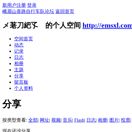
新用户注册
登录
峨眉山喜路自行车队论坛
返回首页
メ荖刀紦孓ゞ的个人空间
http://emsxl.co
空间首页
动态
记录
日志
相册
主题
分享
留言板
个人资料
分享
按类型查看:
全部
|
网址
|
视频
|
音乐
|
Flash
|
日志
|
相册
|
图片
|
投票
|
现在还没分享