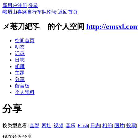
新用户注册
登录
峨眉山喜路自行车队论坛
返回首页
メ荖刀紦孓ゞ的个人空间
http://emsxl.co
空间首页
动态
记录
日志
相册
主题
分享
留言板
个人资料
分享
按类型查看:
全部
|
网址
|
视频
|
音乐
|
Flash
|
日志
|
相册
|
图片
|
投票
|
现在还没分享