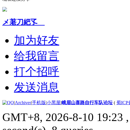
メ荖刀紦孓ゞ
加为好友
给我留言
打个招呼
发送消息
|
Archiver
|
手机版
|
小黑屋
|
峨眉山喜路自行车队论坛
(
蜀ICP备
GMT+8, 2026-8-10 19:23
,