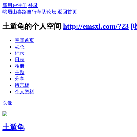
新用户注册
登录
峨眉山喜路自行车队论坛
返回首页
土遁龟的个人空间
http://emsxl.com/?23
[
空间首页
动态
记录
日志
相册
主题
分享
留言板
个人资料
头像
土遁龟