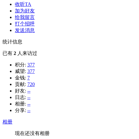
收听TA
加为好友
给我留言
打个招呼
发送消息
统计信息
已有
2
人来访过
积分:
377
威望:
377
金钱:
7
贡献:
720
好友:
--
日志:
--
相册:
--
分享:
--
相册
现在还没有相册