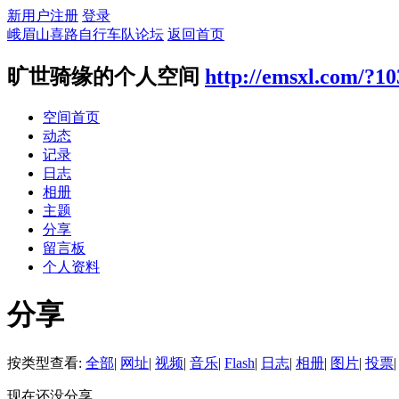
新用户注册
登录
峨眉山喜路自行车队论坛
返回首页
旷世骑缘的个人空间
http://emsxl.com/?10
空间首页
动态
记录
日志
相册
主题
分享
留言板
个人资料
分享
按类型查看:
全部
|
网址
|
视频
|
音乐
|
Flash
|
日志
|
相册
|
图片
|
投票
|
现在还没分享