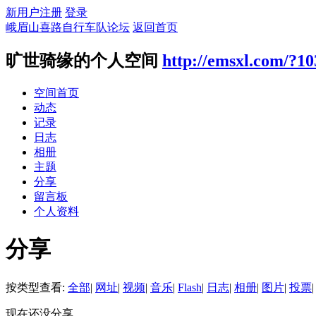
新用户注册
登录
峨眉山喜路自行车队论坛
返回首页
旷世骑缘的个人空间
http://emsxl.com/?10
空间首页
动态
记录
日志
相册
主题
分享
留言板
个人资料
分享
按类型查看:
全部
|
网址
|
视频
|
音乐
|
Flash
|
日志
|
相册
|
图片
|
投票
|
现在还没分享