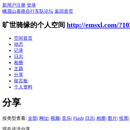
新用户注册
登录
峨眉山喜路自行车队论坛
返回首页
旷世骑缘的个人空间
http://emsxl.com/?10
空间首页
动态
记录
日志
相册
主题
分享
留言板
个人资料
分享
按类型查看:
全部
|
网址
|
视频
|
音乐
|
Flash
|
日志
|
相册
|
图片
|
投票
|
现在还没分享