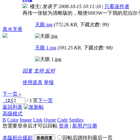
楼主
|
发表于 2008-10-15 10:11:10
|
只看该作者
再传一张较为清晰版的，顺便SHOW一下我的尼泊尔
天眼.jpg
(772.26 KB, 下载次数: 99)
真水无香
天眼 1.jpg
(591.25 KB, 下载次数: 98)
回复
支持
反对
使用道具
举报
下一页 »
1
2
3
/ 3 页
下一页
返回列表
高级模式
B
Color
Image
Link
Quote
Code
Smilies
您需要登录后才可以回帖
登录
|
新用户注册
本版积分规则
回帖后跳转到最后一页
发表回复