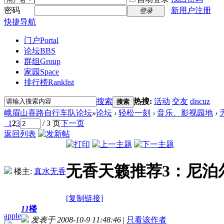
密码
新用户注册
登录
快捷导航
门户
Portal
论坛
BBS
群组
Group
家园
Space
排行榜
Ranklist
搜索
热搜:
活动
交友
discuz
搜索
峨眉山喜路自行车队论坛
»
论坛
›
轻松一刻
›
音乐、影视园地
›
1
2
3
/ 3 页
下一页
返回列表
无香天籁推荐3：尼泊
楼主:
真水无香
[复制链接]
11
楼
apple
发表于 2008-10-9 11:48:46
|
只看该作者