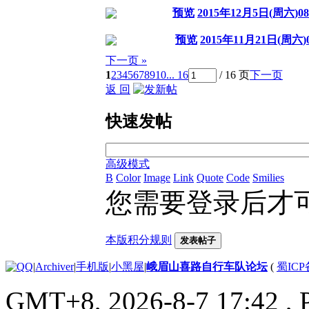
预览
2015年12月5日(周六
预览
2015年11月21日(周
下一页 »
1
2
3
4
5
6
7
8
9
10
... 16
/ 16 页
下一页
返 回
快速发帖
高级模式
B
Color
Image
Link
Quote
Code
Smilies
您需要登录后才
本版积分规则
发表帖子
|
Archiver
|
手机版
|
小黑屋
|
峨眉山喜路自行车队论坛
(
蜀ICP备
GMT+8, 2026-8-7 17:42
, 