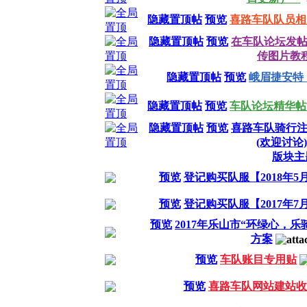
隐藏置顶帖
预览
喜路车队队员相
隐藏置顶帖
预览
在车队论坛发
传图片教
隐藏置顶帖
预览
峨眉捷安特
隐藏置顶帖
预览
车队论坛精华帖汇总
隐藏置顶帖
预览
喜路车队骑行注
(欢迎讨论)
版块主
预览
登记购买队服【2018年5
预览
登记购买队服【2017年7
预览
2017年乐山市“环绿心，
方案
预览
车队账目专用贴
预览
喜路车队网站建站收