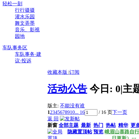
轻松一刻
行行摄摄
灌水乐园
舞文弄墨
音乐、影视
园地
车队事务区
车队事务·建
议·投诉
收藏本版
|
订阅
活动公告
今日:
0
|
主
版主:
不能没有谁
1
2
3
4
5
6
7
8
9
10
... 16
/ 16 页
下一页
返 回
新窗
全部主题
最新
热门
热帖
精华
更
隐藏置顶帖
预览
峨眉山喜路自行车
日更新）···
.