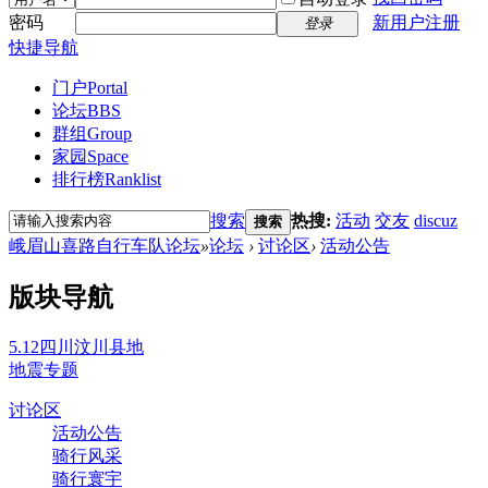
密码
新用户注册
登录
快捷导航
门户
Portal
论坛
BBS
群组
Group
家园
Space
排行榜
Ranklist
搜索
热搜:
活动
交友
discuz
搜索
峨眉山喜路自行车队论坛
»
论坛
›
讨论区
›
活动公告
版块导航
5.12四川汶川县地
地震专题
讨论区
活动公告
骑行风采
骑行寰宇