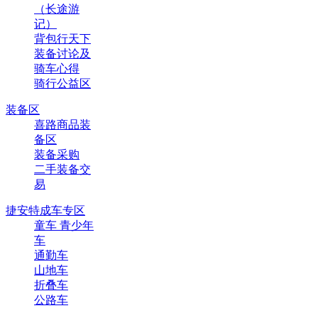
（长途游
记）
背包行天下
装备讨论及
骑车心得
骑行公益区
装备区
喜路商品装
备区
装备采购
二手装备交
易
捷安特成车专区
童车 青少年
车
通勤车
山地车
折叠车
公路车