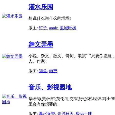
灌水乐园
想说什么说什么的塌塌!
版主:
钉子
,
apple
,
孤城叶枫
舞文弄墨
小说、杂文、散文、诗词、歌赋````只要你愿意
人、作家！
版主:
知鱼
,
雨声
音乐、影视园地
华语/欧美/日韩;英伦/朋克/流行/乡村/民谣/爵士/重金
里会有你想要的!
版主:
真水无香
,
走过秋天
,
极品土匪