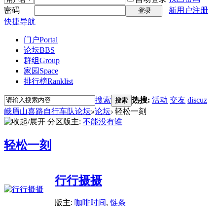
密码
新用户注册
登录
快捷导航
门户
Portal
论坛
BBS
群组
Group
家园
Space
排行榜
Ranklist
搜索
热搜:
活动
交友
discuz
搜索
峨眉山喜路自行车队论坛
»
论坛
›
轻松一刻
分区版主:
不能没有谁
轻松一刻
行行摄摄
版主:
咖啡时间
,
链条