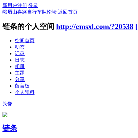
新用户注册
登录
峨眉山喜路自行车队论坛
返回首页
链条的个人空间
http://emsxl.com/?20538
空间首页
动态
记录
日志
相册
主题
分享
留言板
个人资料
头像
链条