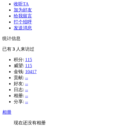
收听TA
加为好友
给我留言
打个招呼
发送消息
统计信息
已有
3
人来访过
积分:
115
威望:
115
金钱:
10417
贡献:
--
好友:
--
日志:
--
相册:
--
分享:
--
相册
现在还没有相册