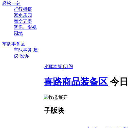
轻松一刻
行行摄摄
灌水乐园
舞文弄墨
音乐、影视
园地
车队事务区
车队事务·建
议·投诉
收藏本版
|
订阅
喜路商品装备区
今日
子版块