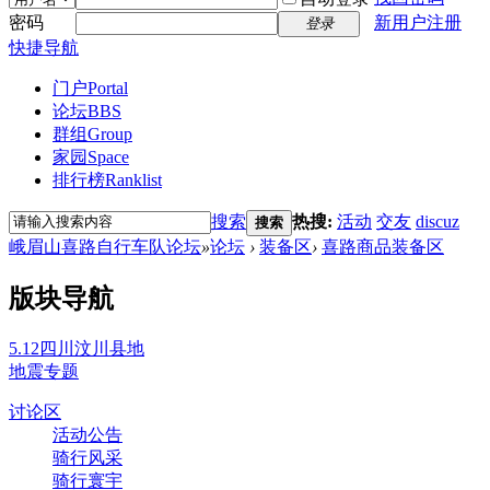
密码
新用户注册
登录
快捷导航
门户
Portal
论坛
BBS
群组
Group
家园
Space
排行榜
Ranklist
搜索
热搜:
活动
交友
discuz
搜索
峨眉山喜路自行车队论坛
»
论坛
›
装备区
›
喜路商品装备区
版块导航
5.12四川汶川县地
地震专题
讨论区
活动公告
骑行风采
骑行寰宇