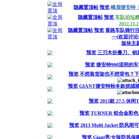
隐藏置顶帖
预览
峨眉捷安特
隐藏置顶帖
预览
车队论坛
2012.11.
隐藏置顶帖
预览
喜路车队骑行
~~(欢迎讨论
版块主
预览
三刃木折叠刀、钥
预览
捷安特900流明的
预览
不想装货架也不想背包？
预览
GIANT捷安特秋冬款抓
预览
2013款 27.5 休闲
预览
TURNER 铝合金彩
预览
2013 Multi Jacket 防
预览
Giant男/女版防风