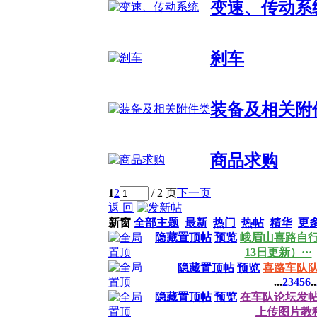
变速、传动系
刹车
装备及相关附
商品求购
1
2
/ 2 页
下一页
返 回
新窗
全部主题
最新
热门
热帖
精华
更
隐藏置顶帖
预览
峨眉山喜路自行
13日更新）···
隐藏置顶帖
预览
喜路车队
...
2
3
4
5
6
..
隐藏置顶帖
预览
在车队论坛发
上传图片教