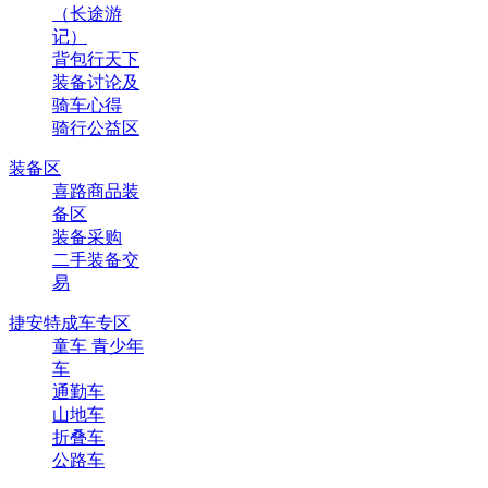
（长途游
记）
背包行天下
装备讨论及
骑车心得
骑行公益区
装备区
喜路商品装
备区
装备采购
二手装备交
易
捷安特成车专区
童车 青少年
车
通勤车
山地车
折叠车
公路车