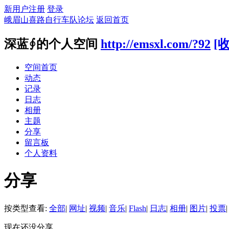
新用户注册
登录
峨眉山喜路自行车队论坛
返回首页
深蓝∮的个人空间
http://emsxl.com/?92
[
空间首页
动态
记录
日志
相册
主题
分享
留言板
个人资料
分享
按类型查看:
全部
|
网址
|
视频
|
音乐
|
Flash
|
日志
|
相册
|
图片
|
投票
|
现在还没分享