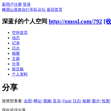
新用户注册
登录
峨眉山喜路自行车队论坛
返回首页
深蓝∮的个人空间
http://emsxl.com/?92
[
空间首页
动态
记录
日志
相册
主题
分享
留言板
个人资料
分享
按类型查看:
全部
|
网址
|
视频
|
音乐
|
Flash
|
日志
|
相册
|
图片
|
投票
|
现在还没分享