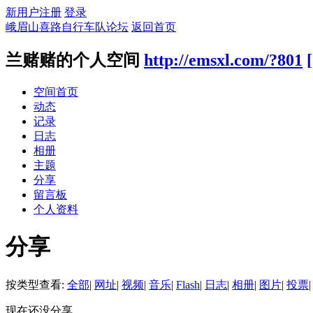
新用户注册
登录
峨眉山喜路自行车队论坛
返回首页
兰赌赌的个人空间
http://emsxl.com/?801
空间首页
动态
记录
日志
相册
主题
分享
留言板
个人资料
分享
按类型查看:
全部
|
网址
|
视频
|
音乐
|
Flash
|
日志
|
相册
|
图片
|
投票
|
现在还没分享