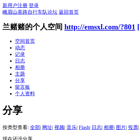
新用户注册
登录
峨眉山喜路自行车队论坛
返回首页
兰赌赌的个人空间
http://emsxl.com/?801
空间首页
动态
记录
日志
相册
主题
分享
留言板
个人资料
分享
按类型查看:
全部
|
网址
|
视频
|
音乐
|
Flash
|
日志
|
相册
|
图片
|
投票
|
现在还没分享