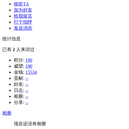
收听TA
加为好友
给我留言
打个招呼
发送消息
统计信息
已有
2
人来访过
积分:
190
威望:
190
金钱:
15534
贡献:
--
好友:
--
日志:
--
相册:
--
分享:
--
相册
现在还没有相册