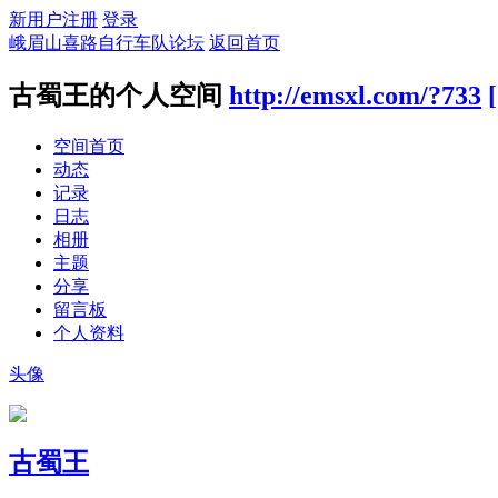
新用户注册
登录
峨眉山喜路自行车队论坛
返回首页
古蜀王的个人空间
http://emsxl.com/?733
空间首页
动态
记录
日志
相册
主题
分享
留言板
个人资料
头像
古蜀王