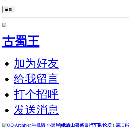
留言
古蜀王
加为好友
给我留言
打个招呼
发送消息
|
Archiver
|
手机版
|
小黑屋
|
峨眉山喜路自行车队论坛
(
蜀ICP备