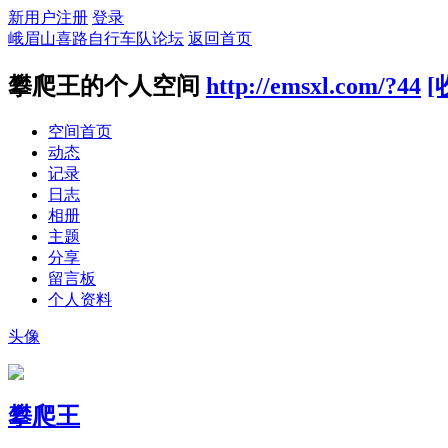
新用户注册
登录
峨眉山喜路自行车队论坛
返回首页
攀爬王的个人空间
http://emsxl.com/?44
[
空间首页
动态
记录
日志
相册
主题
分享
留言板
个人资料
头像
攀爬王