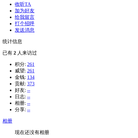
收听TA
加为好友
给我留言
打个招呼
发送消息
统计信息
已有
2
人来访过
积分:
261
威望:
261
金钱:
134
贡献:
373
好友:
--
日志:
--
相册:
--
分享:
--
相册
现在还没有相册