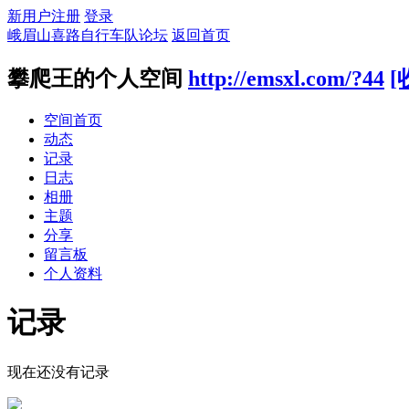
新用户注册
登录
峨眉山喜路自行车队论坛
返回首页
攀爬王的个人空间
http://emsxl.com/?44
[
空间首页
动态
记录
日志
相册
主题
分享
留言板
个人资料
记录
现在还没有记录