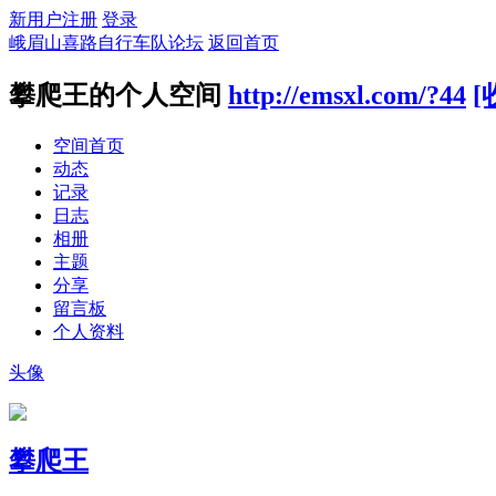
新用户注册
登录
峨眉山喜路自行车队论坛
返回首页
攀爬王的个人空间
http://emsxl.com/?44
[
空间首页
动态
记录
日志
相册
主题
分享
留言板
个人资料
头像
攀爬王