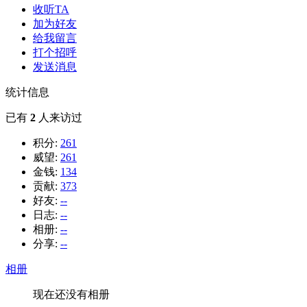
收听TA
加为好友
给我留言
打个招呼
发送消息
统计信息
已有
2
人来访过
积分:
261
威望:
261
金钱:
134
贡献:
373
好友:
--
日志:
--
相册:
--
分享:
--
相册
现在还没有相册