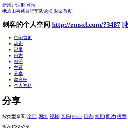
新用户注册
登录
峨眉山喜路自行车队论坛
返回首页
刺客的个人空间
http://emsxl.com/?3487
[
空间首页
动态
记录
日志
相册
主题
分享
留言板
个人资料
分享
按类型查看:
全部
|
网址
|
视频
|
音乐
|
Flash
|
日志
|
相册
|
图片
|
投票
|
现在还没分享