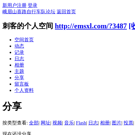
新用户注册
登录
峨眉山喜路自行车队论坛
返回首页
刺客的个人空间
http://emsxl.com/?3487
[
空间首页
动态
记录
日志
相册
主题
分享
留言板
个人资料
分享
按类型查看:
全部
|
网址
|
视频
|
音乐
|
Flash
|
日志
|
相册
|
图片
|
投票
|
现在还没分享