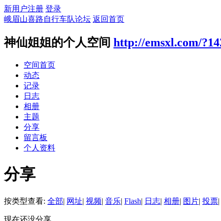
新用户注册
登录
峨眉山喜路自行车队论坛
返回首页
神仙姐姐的个人空间
http://emsxl.com/?14
空间首页
动态
记录
日志
相册
主题
分享
留言板
个人资料
分享
按类型查看:
全部
|
网址
|
视频
|
音乐
|
Flash
|
日志
|
相册
|
图片
|
投票
|
现在还没分享