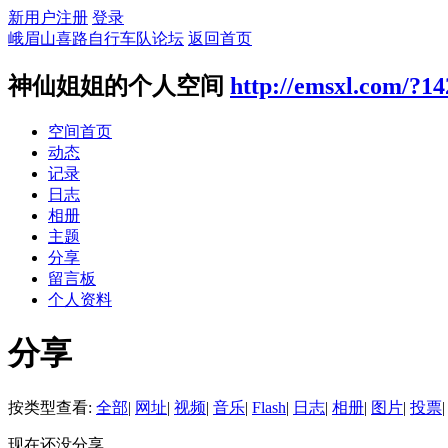
新用户注册
登录
峨眉山喜路自行车队论坛
返回首页
神仙姐姐的个人空间
http://emsxl.com/?14
空间首页
动态
记录
日志
相册
主题
分享
留言板
个人资料
分享
按类型查看:
全部
|
网址
|
视频
|
音乐
|
Flash
|
日志
|
相册
|
图片
|
投票
|
现在还没分享