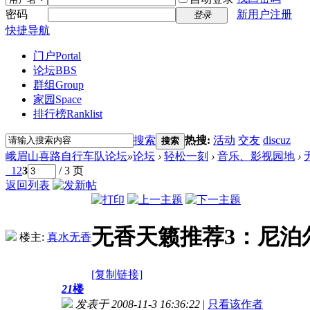
密码
新用户注册
登录
快捷导航
门户
Portal
论坛
BBS
群组
Group
家园
Space
排行榜
Ranklist
搜索
热搜:
活动
交友
discuz
搜索
峨眉山喜路自行车队论坛
»
论坛
›
轻松一刻
›
音乐、影视园地
›
1
2
3
/ 3 页
返回列表
无香天籁推荐3：尼泊
楼主:
真水无香
[复制链接]
21
楼
发表于 2008-11-3 16:36:22
|
只看该作者