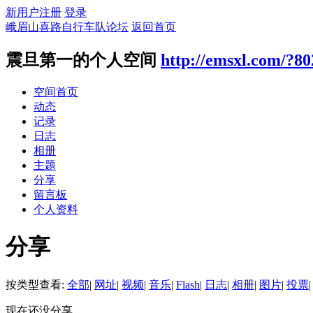
新用户注册
登录
峨眉山喜路自行车队论坛
返回首页
震旦第一的个人空间
http://emsxl.com/?80
空间首页
动态
记录
日志
相册
主题
分享
留言板
个人资料
分享
按类型查看:
全部
|
网址
|
视频
|
音乐
|
Flash
|
日志
|
相册
|
图片
|
投票
|
现在还没分享