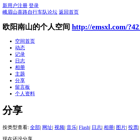
新用户注册
登录
峨眉山喜路自行车队论坛
返回首页
欧阳南山的个人空间
http://emsxl.com/?4
空间首页
动态
记录
日志
相册
主题
分享
留言板
个人资料
分享
按类型查看:
全部
|
网址
|
视频
|
音乐
|
Flash
|
日志
|
相册
|
图片
|
投票
|
现在还没分享