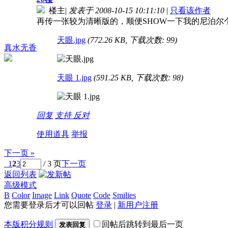
楼主
|
发表于 2008-10-15 10:11:10
|
只看该作者
再传一张较为清晰版的，顺便SHOW一下我的尼泊尔
天眼.jpg
(772.26 KB, 下载次数: 99)
真水无香
天眼 1.jpg
(591.25 KB, 下载次数: 98)
回复
支持
反对
使用道具
举报
下一页 »
1
2
3
/ 3 页
下一页
返回列表
高级模式
B
Color
Image
Link
Quote
Code
Smilies
您需要登录后才可以回帖
登录
|
新用户注册
本版积分规则
回帖后跳转到最后一页
发表回复