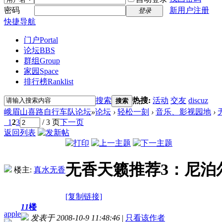
密码
新用户注册
登录
快捷导航
门户
Portal
论坛
BBS
群组
Group
家园
Space
排行榜
Ranklist
搜索
热搜:
活动
交友
discuz
搜索
峨眉山喜路自行车队论坛
»
论坛
›
轻松一刻
›
音乐、影视园地
›
1
2
3
/ 3 页
下一页
返回列表
无香天籁推荐3：尼泊
楼主:
真水无香
[复制链接]
11
楼
apple
发表于 2008-10-9 11:48:46
|
只看该作者