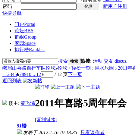
密码
新用户注册
登录
快捷导航
门户
Portal
论坛
BBS
群组
Group
家园
Space
排行榜
Ranklist
搜索
热搜:
活动
交友
discuz
搜索
峨眉山喜路自行车队论坛
»
论坛
›
轻松一刻
›
灌水乐园
›
2011
1
2
3
4
5
6
7
8
9
10
... 12
/ 12 页
下一页
返回列表
2011年喜路5周年年会
楼主:
黄飞鸿
[复制链接]
51
楼
发表于 2012-1-16 19:18:35
|
只看该作者