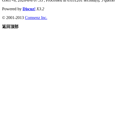
GMT+8, 2026-8-8 07:33
, Processed in 0.031261 second(s), 5 queries
Powered by
Discuz!
X3.2
© 2001-2013
Comsenz Inc.
返回顶部