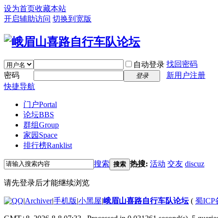
设为首页
收藏本站
开启辅助访问
切换到宽版
找回密码
自动登录
密码
新用户注册
登录
快捷导航
门户
Portal
论坛
BBS
群组
Group
家园
Space
排行榜
Ranklist
搜索
热搜:
活动
交友
discuz
搜索
请先登录后才能继续浏览
|
Archiver
|
手机版
|
小黑屋
|
峨眉山喜路自行车队论坛
(
蜀ICP备