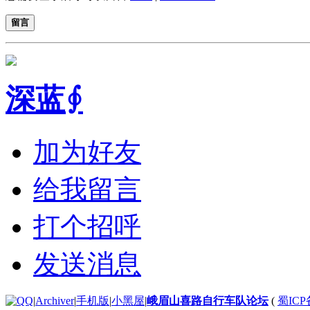
留言
深蓝∮
加为好友
给我留言
打个招呼
发送消息
|
Archiver
|
手机版
|
小黑屋
|
峨眉山喜路自行车队论坛
(
蜀ICP备