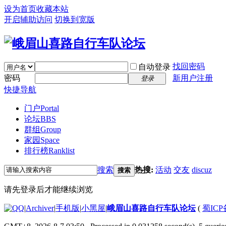
设为首页
收藏本站
开启辅助访问
切换到宽版
找回密码
自动登录
密码
新用户注册
登录
快捷导航
门户
Portal
论坛
BBS
群组
Group
家园
Space
排行榜
Ranklist
搜索
热搜:
活动
交友
discuz
搜索
请先登录后才能继续浏览
|
Archiver
|
手机版
|
小黑屋
|
峨眉山喜路自行车队论坛
(
蜀ICP备