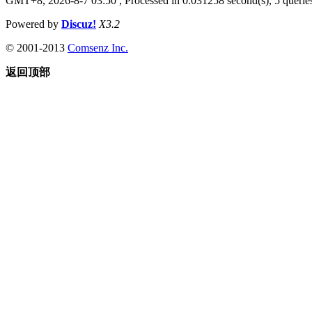
GMT+8, 2026-8-7 03:50
, Processed in 0.031258 second(s), 5 queries
Powered by
Discuz!
X3.2
© 2001-2013
Comsenz Inc.
返回顶部