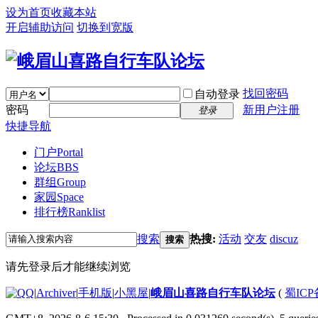
设为首页
收藏本站
开启辅助访问
切换到宽版
找回密码
自动登录
密码
新用户注册
登录
快捷导航
门户
Portal
论坛
BBS
群组
Group
家园
Space
排行榜
Ranklist
搜索
热搜:
活动
交友
discuz
搜索
请先登录后才能继续浏览
|
Archiver
|
手机版
|
小黑屋
|
峨眉山喜路自行车队论坛
(
蜀ICP备