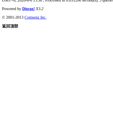
GMT+8, 2026-8-6 15:30
, Processed in 0.031260 second(s), 5 queries
Powered by
Discuz!
X3.2
© 2001-2013
Comsenz Inc.
返回顶部