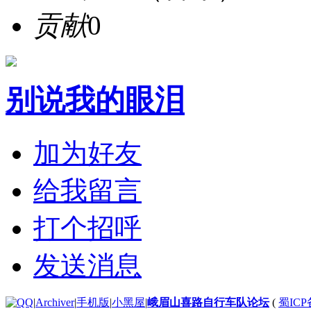
贡献
0
别说我的眼泪
加为好友
给我留言
打个招呼
发送消息
|
Archiver
|
手机版
|
小黑屋
|
峨眉山喜路自行车队论坛
(
蜀ICP备