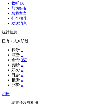
收听TA
加为好友
给我留言
打个招呼
发送消息
统计信息
已有
2
人来访过
积分:
1
威望:
1
金钱:
357
贡献:
--
好友:
--
日志:
--
相册:
--
分享:
--
相册
现在还没有相册