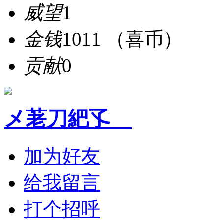
威望
1
金钱
1011 （喜币）
贡献
0
メ荖刀紦孓ゞ
加为好友
给我留言
打个招呼