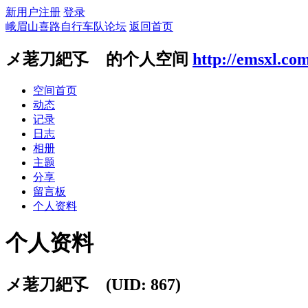
新用户注册
登录
峨眉山喜路自行车队论坛
返回首页
メ荖刀紦孓ゞ的个人空间
http://emsxl.co
空间首页
动态
记录
日志
相册
主题
分享
留言板
个人资料
个人资料
メ荖刀紦孓ゞ
(UID: 867)