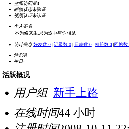
空间访问量
3
邮箱状态
未验证
视频认证
未认证
个人签名
不为修来生,只为途中与你相见
统计信息
好友数 0
|
记录数 0
|
日志数 0
|
相册数 0
|
回帖数 
性别
男
生日
-
活跃概况
用户组
新手上路
在线时间
44 小时
注册时间
2008-10-11 22