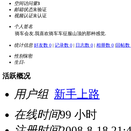
空间访问量
3
邮箱状态
未验证
视频认证
未认证
个人签名
骑车会友.我喜欢骑车车征服山顶的那种感觉.
统计信息
好友数 0
|
记录数 0
|
日志数 0
|
相册数 0
|
回帖数 
性别
保密
生日
-
活跃概况
用户组
新手上路
在线时间
99 小时
注册时间
2008-8-18 21: