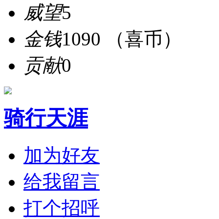
威望
5
金钱
1090 （喜币）
贡献
0
骑行天涯
加为好友
给我留言
打个招呼