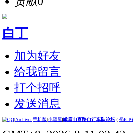
贡献
0
白丁
加为好友
给我留言
打个招呼
发送消息
|
Archiver
|
手机版
|
小黑屋
|
峨眉山喜路自行车队论坛
(
蜀ICP备