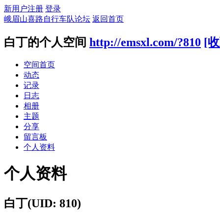
新用户注册
登录
峨眉山喜路自行车队论坛
返回首页
白丁的个人空间
http://emsxl.com/?810
[收
空间首页
动态
记录
日志
相册
主题
分享
留言板
个人资料
个人资料
白丁
(UID: 810)