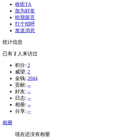
收听TA
加为好友
给我留言
打个招呼
发送消息
统计信息
已有
2
人来访过
积分:
2
威望:
2
金钱:
2044
贡献:
--
好友:
--
日志:
--
相册:
--
分享:
--
相册
现在还没有相册