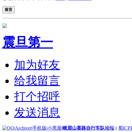
留言
震旦第一
加为好友
给我留言
打个招呼
发送消息
|
Archiver
|
手机版
|
小黑屋
|
峨眉山喜路自行车队论坛
(
蜀ICP备