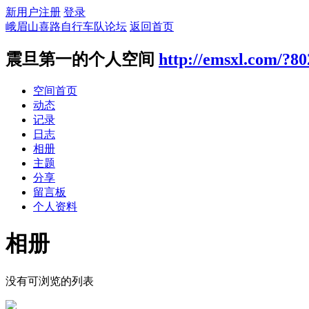
新用户注册
登录
峨眉山喜路自行车队论坛
返回首页
震旦第一的个人空间
http://emsxl.com/?80
空间首页
动态
记录
日志
相册
主题
分享
留言板
个人资料
相册
没有可浏览的列表