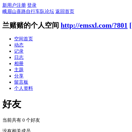
新用户注册
登录
峨眉山喜路自行车队论坛
返回首页
兰赌赌的个人空间
http://emsxl.com/?801
空间首页
动态
记录
日志
相册
主题
分享
留言板
个人资料
好友
当前共有
0
个好友
没有相关成员