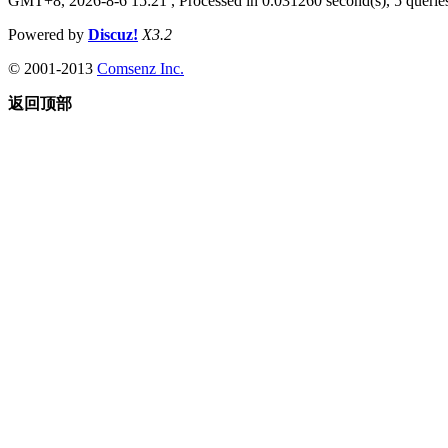
GMT+8, 2026-8-6 15:21
, Processed in 0.031260 second(s), 5 queries
Powered by
Discuz!
X3.2
© 2001-2013
Comsenz Inc.
返回顶部