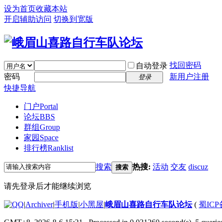
设为首页
收藏本站
开启辅助访问
切换到宽版
找回密码
自动登录
密码
新用户注册
登录
快捷导航
门户
Portal
论坛
BBS
群组
Group
家园
Space
排行榜
Ranklist
搜索
热搜:
活动
交友
discuz
搜索
请先登录后才能继续浏览
|
Archiver
|
手机版
|
小黑屋
|
峨眉山喜路自行车队论坛
(
蜀ICP备