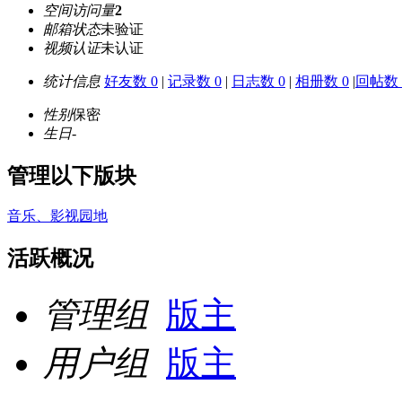
空间访问量
2
邮箱状态
未验证
视频认证
未认证
统计信息
好友数 0
|
记录数 0
|
日志数 0
|
相册数 0
|
回帖数 
性别
保密
生日
-
管理以下版块
音乐、影视园地
活跃概况
管理组
版主
用户组
版主