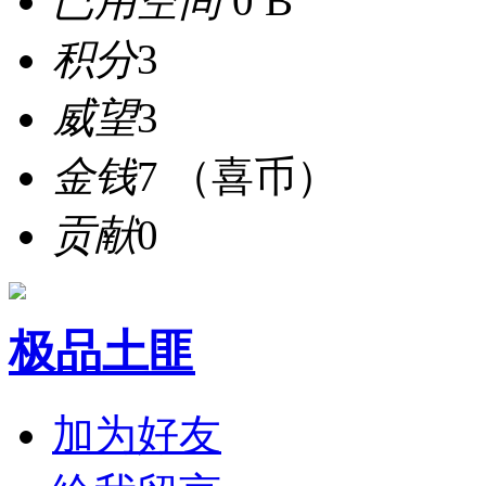
已用空间
0 B
积分
3
威望
3
金钱
7 （喜币）
贡献
0
极品土匪
加为好友